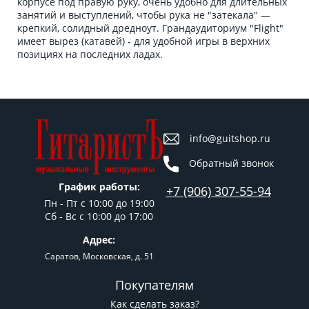
корпусе под правую руку, очень удобно для длительных
занятий и выступлений, чтобы рука не "затекала" —
крепкий, солидный дредноут. Грандаудиториум "Flight"
имеет вырез (катавей) - для удобной игры в верхних
позициях на последних ладах.
info@guitshop.ru
Обратный звонок
График работы:
+7 (906) 307-55-94
Пн - Пт c 10:00 до 19:00
Сб - Вс с 10:00 до 17:00
Адрес:
Саратов, Московская, д. 51
Покупателям
Как сделать заказ?