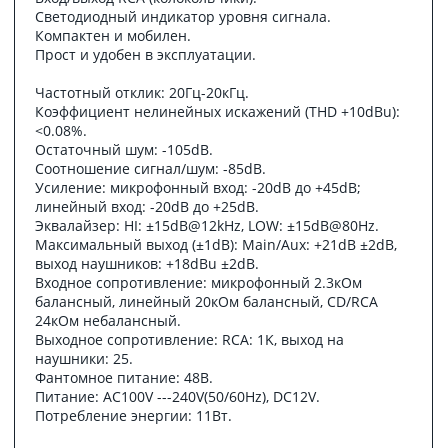
Светодиодный индикатор уровня сигнала.
Компактен и мобилен.
Прост и удобен в эксплуатации.
Частотный отклик: 20Гц-20кГц.
Коэффициент нелинейных искажений (THD +10dBu):
<0.08%.
Остаточный шум: -105dB.
Соотношение сигнал/шум: -85dB.
Усиление: микрофонный вход: -20dB до +45dB;
линейный вход: -20dB до +25dB.
Эквалайзер: HI: ±15dB@12kHz, LOW: ±15dB@80Hz.
Максимальный выход (±1dB): Main/Aux: +21dB ±2dB,
выход наушников: +18dBu ±2dB.
Входное сопротивление: микрофонный 2.3кОм
балансный, линейный 20кОм балансный, CD/RCA
24кОм небалансный.
Выходное сопротивление: RCA: 1K, выход на
наушники: 25.
Фантомное питание: 48В.
Питание: AC100V ---240V(50/60Hz), DC12V.
Потребление энергии: 11Вт.