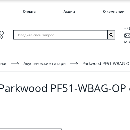
Оплата
Акции
О компании
+7 
00
00
Мы 
вная
Акустические гитары
Parkwood PF51-WBAG-O
а Parkwood PF51-WBAG-OP