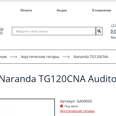
Оплата
Акции
О компании
+7 
00
00
Мы 
вная
Акустические гитары
Naranda TG120CNA
 Naranda TG120CNA Audit
Артикул: GA00050
Под заказ
Акустические гитары