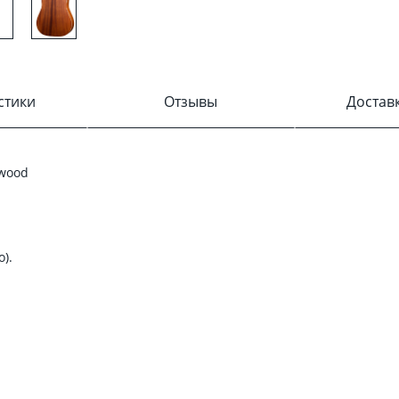
стики
Отзывы
Достав
kwood
).