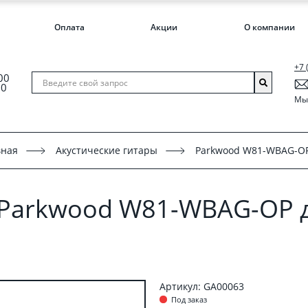
Оплата
Акции
О компании
+7 
00
00
Мы 
вная
Акустические гитары
Parkwood W81-WBAG-O
 Parkwood W81-WBAG-OP д
Артикул: GA00063
Под заказ