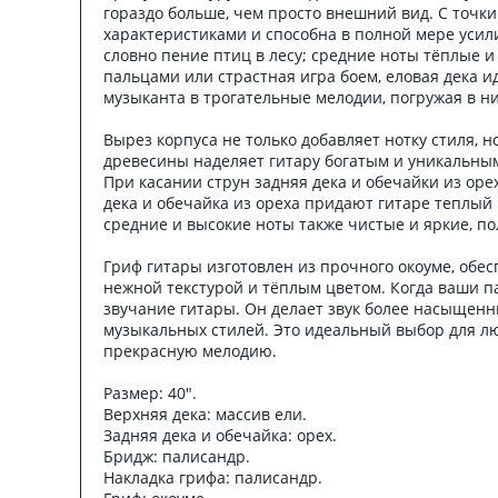
гораздо больше, чем просто внешний вид. С точк
характеристиками и способна в полной мере усил
словно пение птиц в лесу; средние ноты тёплые и
пальцами или страстная игра боем, еловая дека 
музыканта в трогательные мелодии, погружая в ни
Вырез корпуса не только добавляет нотку стиля, н
древесины наделяет гитару богатым и уникальным
При касании струн задняя дека и обечайки из ор
дека и обечайка из ореха придают гитаре теплый 
средние и высокие ноты также чистые и яркие, п
Гриф гитары изготовлен из прочного окоуме, обес
нежной текстурой и тёплым цветом. Когда ваши па
звучание гитары. Он делает звук более насыщен
музыкальных стилей. Это идеальный выбор для л
прекрасную мелодию.
Размер: 40".
Верхняя дека: массив ели.
Задняя дека и обечайка: орех.
Бридж: палисандр.
Накладка грифа: палисандр.