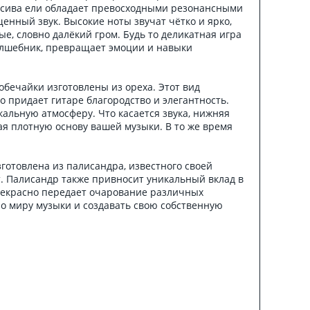
ассива ели обладает превосходными резонансными
нный звук. Высокие ноты звучат чётко и ярко,
е, словно далёкий гром. Будь то деликатная игра
волшебник, превращает эмоции и навыки
 обечайки изготовлены из ореха. Этот вид
 придает гитаре благородство и элегантность.
альную атмосферу. Что касается звука, нижняя
ая плотную основу вашей музыки. В то же время
готовлена из палисандра, известного своей
т. Палисандр также привносит уникальный вклад в
прекрасно передает очарование различных
о миру музыки и создавать свою собственную