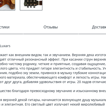
стики
Отзывы
Достав
 Luxars
жает как внешним видом, так и звучанием. Верхняя дека изгото
оздаёт отличный резонансный эффект. При касании струн верхня
добно чистому роднику, четкие и приятные, создавая ощущение,
лого цвета, что придает гитаре элегантность и стабильность.
я, подобно эху земли, привнося в музыку глубокие коннотаци
чного материала, обеспечивающего комфорт и легкость игры. На
т друг друга, добавляя удовольствия от игры. 20 ладов отлич
шество благодаря превосходному звучанию и изысканному вне
тся верхней декой гитары, начинается волнующее душу музыка
я и элегантная. Его светлый цвет излучает некий миролюбивый