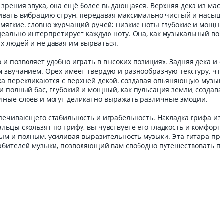
и зрения звука, она ещё более выдающаяся. Верхняя дека из м
ивать вибрацию струн, передавая максимально чистый и насыще
 мягкие, словно журчащий ручей; низкие ноты глубокие и мощны
идеально интерпретирует каждую ноту. Она, как музыкальный 
х людей и не давая им вырваться.
о и позволяет удобно играть в высоких позициях. Задняя дека и
 звучанием. Орех имеет твердую и разнообразную текстуру, что
еха перекликаются с верхней декой, создавая опьяняющую музык
и полный бас, глубокий и мощный, как пульсация земли, создав
олные слоев и могут деликатно выражать различные эмоции.
печивающего стабильность и играбельность. Накладка грифа из
льцы скользят по грифу, вы чувствуете его гладкость и комфор
ным и полным, усиливая выразительность музыки. Эта гитара 
юбителей музыки, позволяющий вам свободно путешествовать п