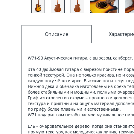
Описание
Характери
W71-SB Акустическая гитара, с вырезом, санберст,
Эта 40-дюймовая гитара с вырезом поистине пора
тонкой текстурой. Она не только красива, но и с
каждую ноту чётко и ярко. Высокие ноты текут по
Нижняя дека и обечайка изготовлены из ореха теп
более стабильными и мощными, полными очаровани
Гриф изготовлен из окоуме – прочного и долгове
текстура и приятный на ощупь материал дополняю
по грифу более плавными и естественными.
W71 подарит вам незабываемое музыкальное пир
Ель – очаровательное дерево. Когда она станови
прямую текстуру, как мелодическая линия, текуча