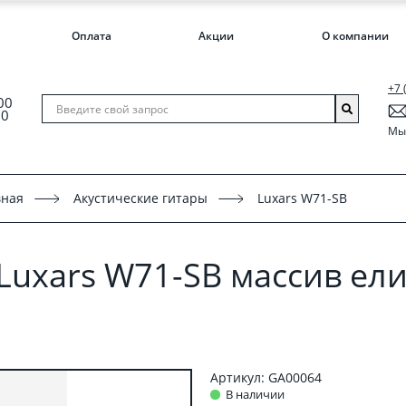
Оплата
Акции
О компании
+7 
00
00
Мы 
вная
Акустические гитары
Luxars W71-SB
Luxars W71-SB массив ели
Артикул: GA00064
В наличии