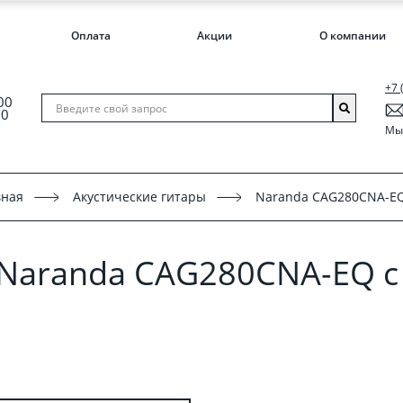
Оплата
Акции
О компании
+7 
00
00
Мы 
вная
Акустические гитары
Naranda CAG280CNA-E
 Naranda CAG280CNA-EQ 