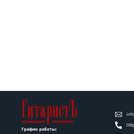
inf
Обр
График работы: