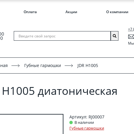
Оплата
Акции
О компании
+7 
00
00
Мы 
вная
Губные гармошки
JDR H1005
 H1005 диатоническая
Артикул: RJ00007
В наличии
Губные гармошки