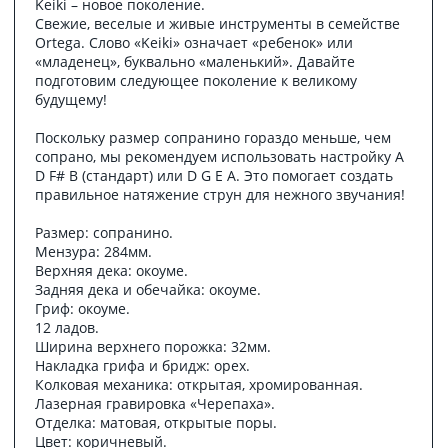
Keiki – новое поколение.
Свежие, веселые и живые инструменты в семействе
Ortega. Слово «Keiki» означает «ребенок» или
«младенец», буквально «маленький». Давайте
подготовим следующее поколение к великому
будущему!
Поскольку размер сопранино гораздо меньше, чем
сопрано, мы рекомендуем использовать настройку A
D F# B (стандарт) или D G E A. Это помогает создать
правильное натяжение струн для нежного звучания!
Размер: сопранино.
Мензура: 284мм.
Верхняя дека: окоуме.
Задняя дека и обечайка: окоуме.
Гриф: окоуме.
12 ладов.
Ширина верхнего порожка: 32мм.
Накладка грифа и бридж: орех.
Колковая механика: открытая, хромированная.
Лазерная гравировка «Черепаха».
Отделка: матовая, открытые поры.
Цвет: коричневый.