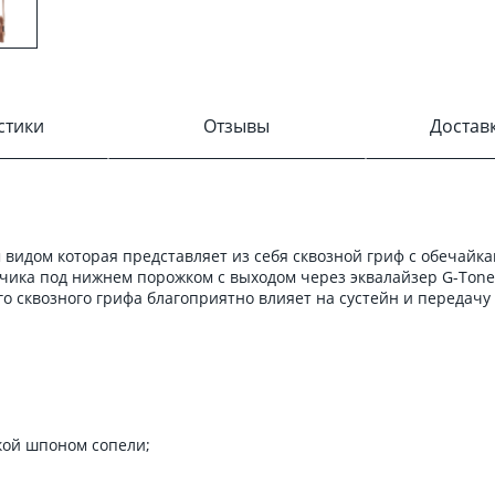
стики
Отзывы
Достав
дом которая представляет из себя сквозной гриф с обечайкам
ка под нижнем порожком с выходом через эквалайзер G-Tone GT
о сквозного грифа благоприятно влияет на сустейн и передачу 
кой шпоном сопели;