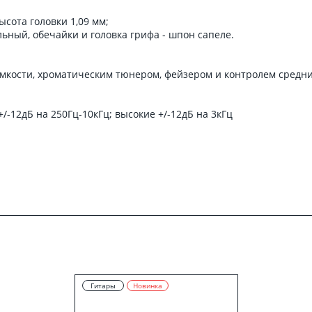
ысота головки 1,09 мм;
льный, обечайки и головка грифа - шпон сапеле.
омкости, хроматическим тюнером, фейзером и контролем средн
+/-12дБ на 250Гц-10кГц; высокие +/-12дБ на 3кГц
Гитары
Новинка