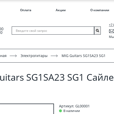
Оплата
Акции
О компании
+7 
00
00
Мы 
вная
Электрогитары
MIG Guitars SG1SA23 SG1
uitars SG1SA23 SG1 Сайле
Артикул: GL00001
В наличии