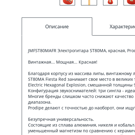
Описание
Характери
JMFST80MAFR Электрогитара ST80MA, красная, Pro
Винтажная... Мощная... Красная!
Благодаря корпусу из массива липы, винтажному 
ST80MA Fiesta Red занимает свое место в великих
Electric Hexagonal Explosion, смешанной толщины 9
Конфигурация звукоснимателей: три сингла - иде
Многие бренды слишком часто снижают качество с
диапазона.
Prodipe делают с точностью до наоборот, они ищ
Безупречная универсальность.
Состоящие из сплава алюминия, никеля и кобальт
уменьшенный магнетизм по сравнению с керамич