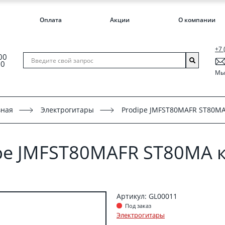
Оплата
Акции
О компании
+7 
00
00
Мы 
вная
Электрогитары
Prodipe JMFST80MAFR ST80M
pe JMFST80MAFR ST80MA 
Артикул: GL00011
Под заказ
Электрогитары