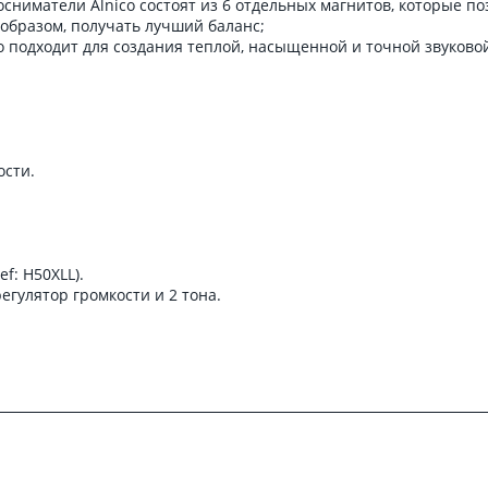
осниматели Alnico состоят из 6 отдельных магнитов, которые 
 образом, получать лучший баланс;
о подходит для создания теплой, насыщенной и точной звуково
ости.
ef: H50XLL).
гулятор громкости и 2 тона.