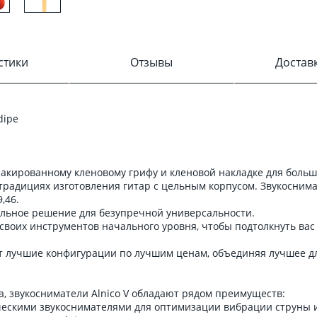
стики
Отзывы
Достав
dipe
лакированному кленовому грифу и кленовой накладке для больш
 традициях изготовления гитар с цельным корпусом. Звукоснима
,46.
альное решение для безупречной универсальности.
воих инструментов начального уровня, чтобы подтолкнуть вас
ут лучшие конфигурации по лучшим ценам, объединяя лучшее д
а, звукосниматели Alnico V обладают рядом преимуществ:
ескими звукоснимателями для оптимизации вибрации струны и